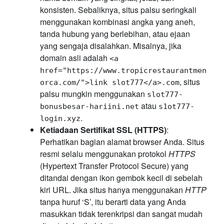
konsisten. Sebaliknya, situs palsu seringkali
menggunakan kombinasi angka yang aneh,
tanda hubung yang berlebihan, atau ejaan
yang sengaja disalahkan. Misalnya, jika
domain asli adalah
<a
href="https://www.tropicrestaurantmen
, situs
orca.com/">link slot777</a>.com
palsu mungkin menggunakan
slot777-
atau
bonusbesar-hariini.net
s1ot777-
.
login.xyz
Ketiadaan Sertifikat SSL (HTTPS)
:
Perhatikan bagian alamat browser Anda. Situs
resmi selalu menggunakan protokol
HTTPS
(Hypertext Transfer Protocol Secure) yang
ditandai dengan ikon gembok kecil di sebelah
kiri URL. Jika situs hanya menggunakan
HTTP
tanpa huruf ‘S’, itu berarti data yang Anda
masukkan tidak terenkripsi dan sangat mudah