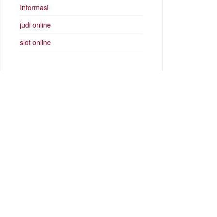
Informasi
judi online
slot online