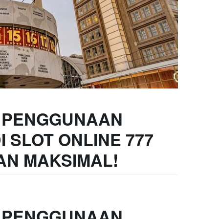
 PENGGUNAAN
 SLOT ONLINE 777
N MAKSIMAL!
 PENGGUNAAN