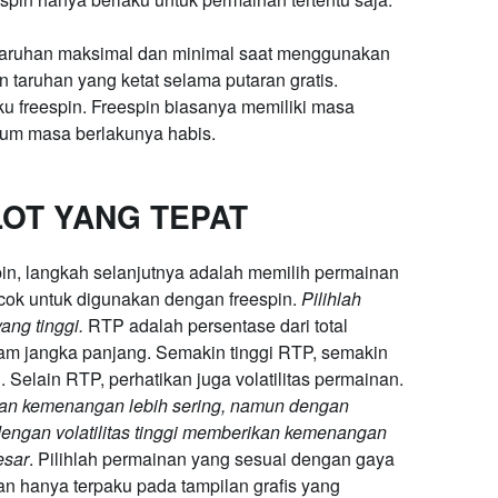
taruhan maksimal dan minimal saat menggunakan
n taruhan yang ketat selama putaran gratis.
u freespin. Freespin biasanya memiliki masa
elum masa berlakunya habis.
LOT YANG TEPAT
in, langkah selanjutnya adalah memilih permainan
ocok untuk digunakan dengan freespin.
Pilihlah
ang tinggi.
RTP adalah persentase dari total
am jangka panjang. Semakin tinggi RTP, semakin
elain RTP, perhatikan juga volatilitas permainan.
kan kemenangan lebih sering, namun dengan
engan volatilitas tinggi memberikan kemenangan
esar
. Pilihlah permainan yang sesuai dengan gaya
gan hanya terpaku pada tampilan grafis yang