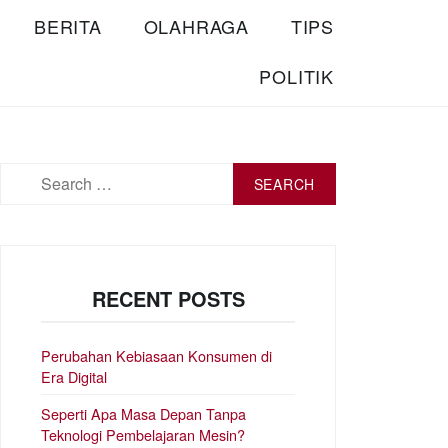
BERITA
OLAHRAGA
TIPS
POLITIK
Search
for:
RECENT POSTS
Perubahan Kebiasaan Konsumen di
Era Digital
Seperti Apa Masa Depan Tanpa
Teknologi Pembelajaran Mesin?