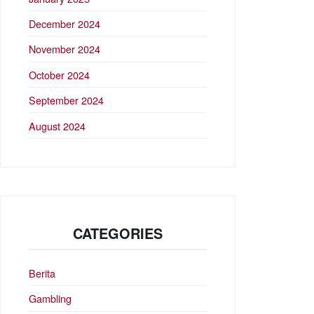
December 2024
November 2024
October 2024
September 2024
August 2024
CATEGORIES
Berita
Gambling