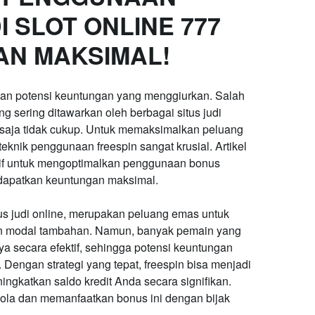
 SLOT ONLINE 777
N MAKSIMAL!
dan potensi keuntungan yang menggiurkan. Salah
ng sering ditawarkan oleh berbagai situs judi
 saja tidak cukup. Untuk memaksimalkan peluang
knik penggunaan freespin sangat krusial. Artikel
ktif untuk mengoptimalkan penggunaan bonus
dapatkan keuntungan maksimal.
itus judi online, merupakan peluang emas untuk
n modal tambahan. Namun, banyak pemain yang
secara efektif, sehingga potensi keuntungan
 Dengan strategi yang tepat, freespin bisa menjadi
ingkatkan saldo kredit Anda secara signifikan.
la dan memanfaatkan bonus ini dengan bijak