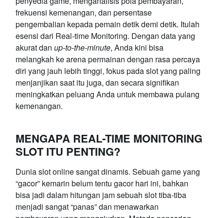
penyedia game, menganalisis pola pembayaran,
frekuensi kemenangan, dan persentase
pengembalian kepada pemain detik demi detik. Itulah
esensi dari Real-time Monitoring. Dengan data yang
akurat dan
up-to-the-minute
, Anda kini bisa
melangkah ke arena permainan dengan rasa percaya
diri yang jauh lebih tinggi, fokus pada slot yang paling
menjanjikan saat itu juga, dan secara signifikan
meningkatkan peluang Anda untuk membawa pulang
kemenangan.
MENGAPA REAL-TIME MONITORING
SLOT ITU PENTING?
Dunia slot online sangat dinamis. Sebuah game yang
“gacor” kemarin belum tentu gacor hari ini, bahkan
bisa jadi dalam hitungan jam sebuah slot tiba-tiba
menjadi sangat “panas” dan menawarkan