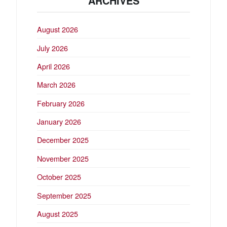
ARCHIVES
August 2026
July 2026
April 2026
March 2026
February 2026
January 2026
December 2025
November 2025
October 2025
September 2025
August 2025