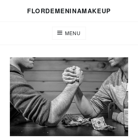
Skip
FLORDEMENINAMAKEUP
to
content
MENU