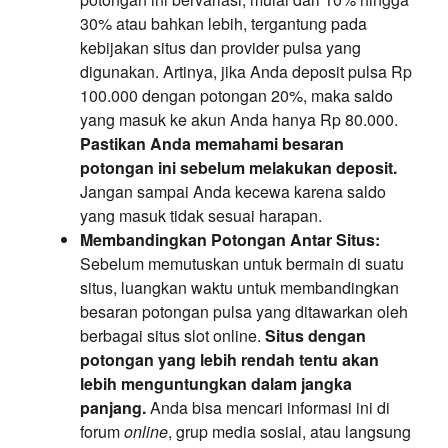
30% atau bahkan lebih, tergantung pada
kebijakan situs dan provider pulsa yang
digunakan. Artinya, jika Anda deposit pulsa Rp
100.000 dengan potongan 20%, maka saldo
yang masuk ke akun Anda hanya Rp 80.000.
Pastikan Anda memahami besaran
potongan ini sebelum melakukan deposit.
Jangan sampai Anda kecewa karena saldo
yang masuk tidak sesuai harapan.
Membandingkan Potongan Antar Situs:
Sebelum memutuskan untuk bermain di suatu
situs, luangkan waktu untuk membandingkan
besaran potongan pulsa yang ditawarkan oleh
berbagai situs slot online.
Situs dengan
potongan yang lebih rendah tentu akan
lebih menguntungkan dalam jangka
panjang.
Anda bisa mencari informasi ini di
forum
online
, grup media sosial, atau langsung