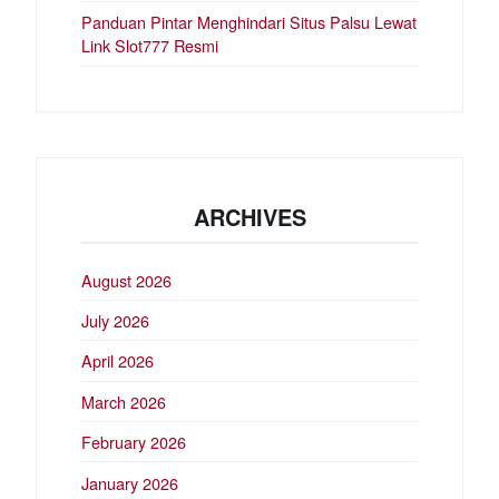
Panduan Pintar Menghindari Situs Palsu Lewat
Link Slot777 Resmi
ARCHIVES
August 2026
July 2026
April 2026
March 2026
February 2026
January 2026