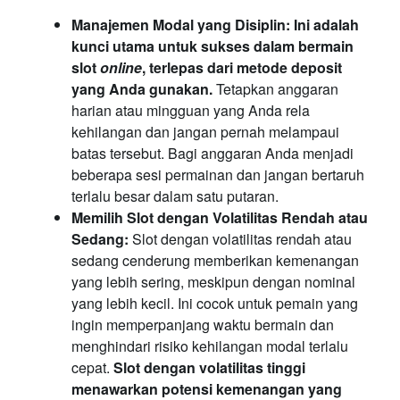
Manajemen Modal yang Disiplin:
Ini adalah
kunci utama untuk sukses dalam bermain
slot
online
, terlepas dari metode deposit
yang Anda gunakan.
Tetapkan anggaran
harian atau mingguan yang Anda rela
kehilangan dan jangan pernah melampaui
batas tersebut. Bagi anggaran Anda menjadi
beberapa sesi permainan dan jangan bertaruh
terlalu besar dalam satu putaran.
Memilih Slot dengan Volatilitas Rendah atau
Sedang:
Slot dengan volatilitas rendah atau
sedang cenderung memberikan kemenangan
yang lebih sering, meskipun dengan nominal
yang lebih kecil. Ini cocok untuk pemain yang
ingin memperpanjang waktu bermain dan
menghindari risiko kehilangan modal terlalu
cepat.
Slot dengan volatilitas tinggi
menawarkan potensi kemenangan yang