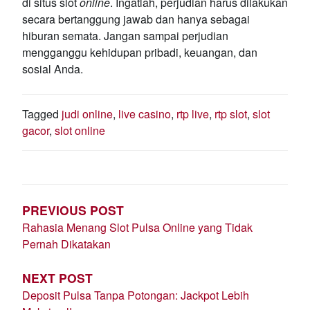
di situs slot
online
. Ingatlah, perjudian harus dilakukan
secara bertanggung jawab dan hanya sebagai
hiburan semata. Jangan sampai perjudian
mengganggu kehidupan pribadi, keuangan, dan
sosial Anda.
Tagged
judi online
,
live casino
,
rtp live
,
rtp slot
,
slot
gacor
,
slot online
POST
NAVIGATION
PREVIOUS POST
Rahasia Menang Slot Pulsa Online yang Tidak
Pernah Dikatakan
NEXT POST
Deposit Pulsa Tanpa Potongan: Jackpot Lebih