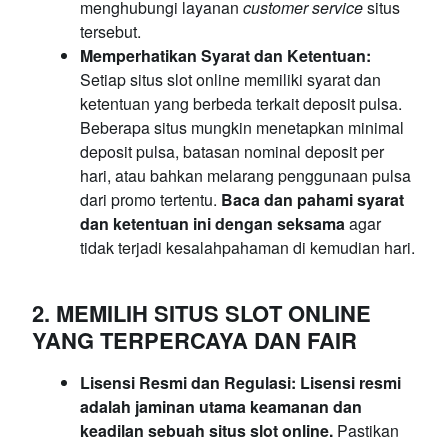
menghubungi layanan
customer service
situs
tersebut.
Memperhatikan Syarat dan Ketentuan:
Setiap situs slot online memiliki syarat dan
ketentuan yang berbeda terkait deposit pulsa.
Beberapa situs mungkin menetapkan minimal
deposit pulsa, batasan nominal deposit per
hari, atau bahkan melarang penggunaan pulsa
dari promo tertentu.
Baca dan pahami syarat
dan ketentuan ini dengan seksama
agar
tidak terjadi kesalahpahaman di kemudian hari.
2. MEMILIH SITUS SLOT ONLINE
YANG TERPERCAYA DAN FAIR
Lisensi Resmi dan Regulasi:
Lisensi resmi
adalah jaminan utama keamanan dan
keadilan sebuah situs slot online.
Pastikan