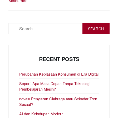
Maksimal!
Search
for:
RECENT POSTS
Perubahan Kebiasaan Konsumen di Era Digital
Seperti Apa Masa Depan Tanpa Teknologi
Pembelajaran Mesin?
novasi Penyiaran Olahraga atau Sekadar Tren
Sesaat?
AI dan Kehidupan Modern