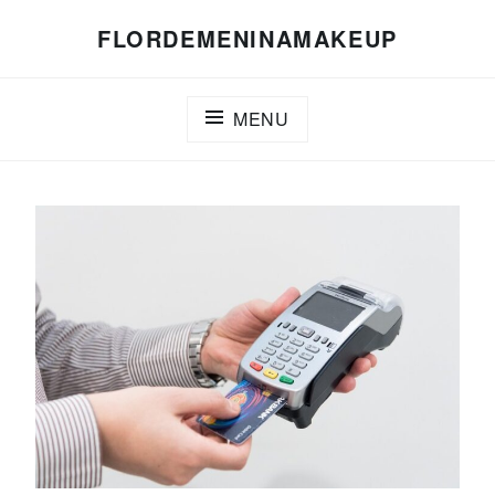
Skip
FLORDEMENINAMAKEUP
to
content
MENU