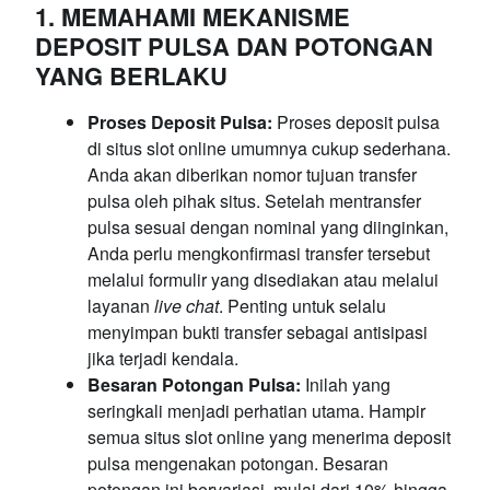
1. MEMAHAMI MEKANISME
DEPOSIT PULSA DAN POTONGAN
YANG BERLAKU
Proses Deposit Pulsa:
Proses deposit pulsa
di situs slot online umumnya cukup sederhana.
Anda akan diberikan nomor tujuan transfer
pulsa oleh pihak situs. Setelah mentransfer
pulsa sesuai dengan nominal yang diinginkan,
Anda perlu mengkonfirmasi transfer tersebut
melalui formulir yang disediakan atau melalui
layanan
live chat
. Penting untuk selalu
menyimpan bukti transfer sebagai antisipasi
jika terjadi kendala.
Besaran Potongan Pulsa:
Inilah yang
seringkali menjadi perhatian utama. Hampir
semua situs slot online yang menerima deposit
pulsa mengenakan potongan. Besaran
potongan ini bervariasi, mulai dari 10% hingga