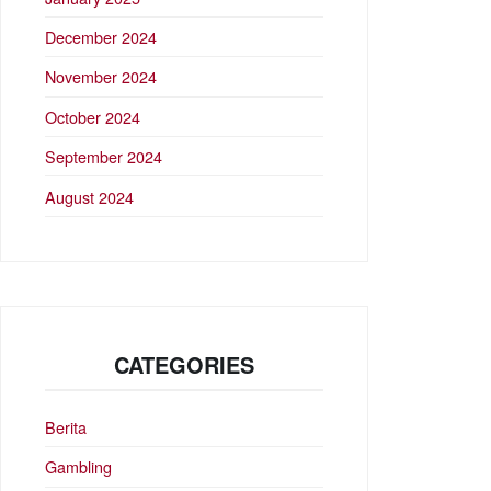
December 2024
November 2024
October 2024
September 2024
August 2024
CATEGORIES
Berita
Gambling