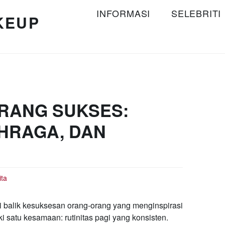
INFORMASI
SELEBRITI
KEUP
RANG SUKSES:
AHRAGA, DAN
ita
i balik kesuksesan orang-orang yang menginspirasi
i satu kesamaan: rutinitas pagi yang konsisten.