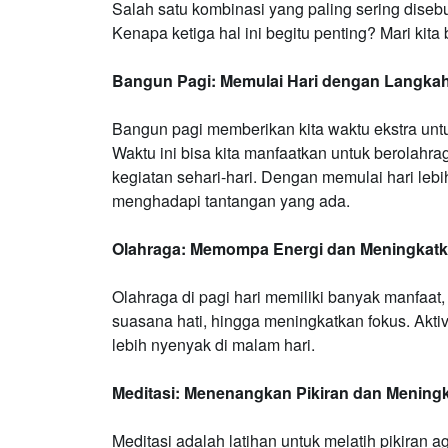
Salah satu kombinasi yang paling sering diseb
Kenapa ketiga hal ini begitu penting? Mari kita 
Bangun Pagi: Memulai Hari dengan Langkah
Bangun pagi memberikan kita waktu ekstra unt
Waktu ini bisa kita manfaatkan untuk berolahr
kegiatan sehari-hari. Dengan memulai hari lebih
menghadapi tantangan yang ada.
Olahraga: Memompa Energi dan Meningkat
Olahraga di pagi hari memiliki banyak manfaat
suasana hati, hingga meningkatkan fokus. Aktivit
lebih nyenyak di malam hari.
Meditasi: Menenangkan Pikiran dan Meningk
Meditasi adalah latihan untuk melatih pikiran a