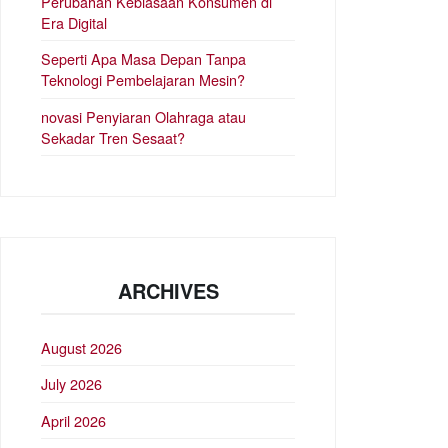
Perubahan Kebiasaan Konsumen di
Era Digital
Seperti Apa Masa Depan Tanpa
Teknologi Pembelajaran Mesin?
novasi Penyiaran Olahraga atau
Sekadar Tren Sesaat?
ARCHIVES
August 2026
July 2026
April 2026