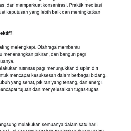
as, dan memperkuat konsentrasi. Praktik meditasi
uat keputusan yang lebih baik dan meningkatkan
ektif?
i saling melengkapi. Olahraga membantu
u menenangkan pikiran, dan bangun pagi
duanya.
akukan rutinitas pagi menunjukkan disiplin diri
g untuk mencapai kesuksesan dalam berbagai bidang.
buh yang sehat, pikiran yang tenang, dan energi
mencapai tujuan dan menyelesaikan tugas-tugas
langsung melakukan semuanya dalam satu hari.