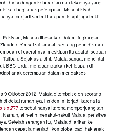
luruh dunia dengan keberanian dan tekadnya yang
didikan bagi anak perempuan. Melalui kisah
anya menjadi simbol harapan, tetapi juga bukti
y, Pakistan, Malala dibesarkan dalam lingkungan
Ziauddin Yousafzai, adalah seorang pendidik dan
erempuan di daerahnya, meskipun itu adalah sebuah
Taliban. Sejak usia dini, Malala sangat mencintai
ntuk BBC Urdu, menggambarkan kehidupan di
ihadapi anak perempuan dalam mengakses
a 9 Oktober 2012, Malala ditembak oleh seorang
 di dekat rumahnya. Insiden ini terjadi karena ia
us slot777
tersebut hanya karena memperjuangkan
Namun, alih-alih menakut-nakuti Malala, peristiwa
a. Setelah serangan itu, Malala dilarikan ke
dengan cepat ia menjadi ikon global bagi hak anak