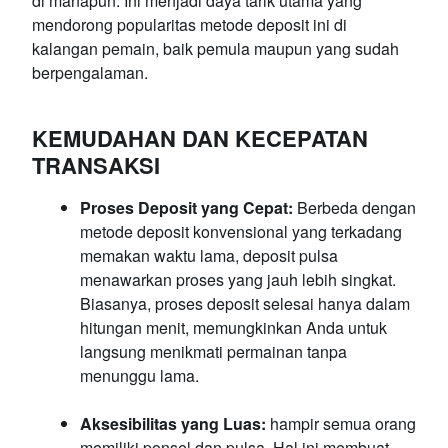
di manapun. Ini menjadi daya tarik utama yang
mendorong popularitas metode deposit ini di
kalangan pemain, baik pemula maupun yang sudah
berpengalaman.
KEMUDAHAN DAN KECEPATAN
TRANSAKSI
Proses Deposit yang Cepat:
Berbeda dengan
metode deposit konvensional yang terkadang
memakan waktu lama, deposit pulsa
menawarkan proses yang jauh lebih singkat.
Biasanya, proses deposit selesai hanya dalam
hitungan menit, memungkinkan Anda untuk
langsung menikmati permainan tanpa
menunggu lama.
Aksesibilitas yang Luas:
hampir semua orang
memiliki ponsel dan pulsa. Hal ini membuat