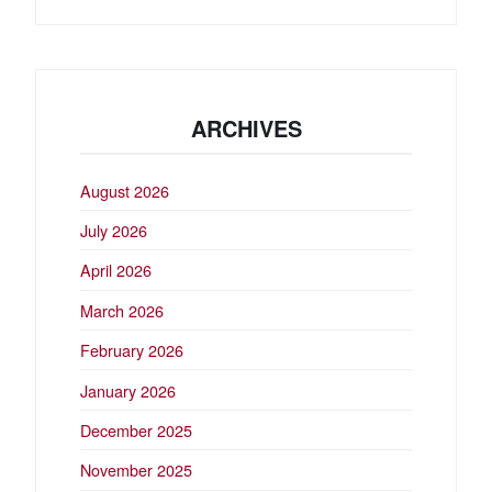
ARCHIVES
August 2026
July 2026
April 2026
March 2026
February 2026
January 2026
December 2025
November 2025