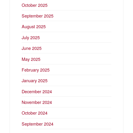
October 2025
September 2025
August 2025
July 2025
June 2025
May 2025
February 2025
January 2025
December 2024
November 2024
October 2024
September 2024