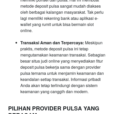
metode deposit pulsa sangat mudah diakses
oleh berbagai kalangan masyarakat. Tak perlu
lagi memiliki rekening bank atau aplikasi e-
wallet yang rumit untuk bisa bermain slot
online.
Transaksi Aman dan Terpercaya:
Meskipun
praktis, metode deposit pulsa ini tetap
mengutamakan keamanan transaksi. Sebagian
besar situs judi online yang menyediakan fitur
deposit pulsa bekerja sama dengan provider
pulsa ternama untuk menjamin keamanan dan
keandalan setiap transaksi. Informasi pribadi
Anda akan tetap terlindungi dengan sistem
keamanan yang canggih dan modern.
PILIHAN PROVIDER PULSA YANG